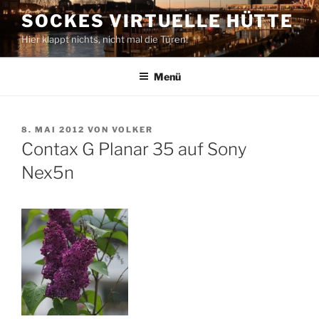
Zum
SOCKES VIRTUELLE HÜTTE
Inhalt
Hier klappt nichts, nicht mal die Türen!
springen
Menü
VERÖFFENTLICHT
8. MAI 2012
VON
VOLKER
AM
Contax G Planar 35 auf Sony
Nex5n