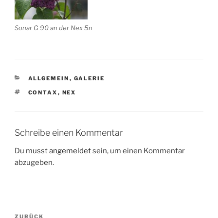
Sonar G 90 an der Nex 5n
KATEGORIEN
ALLGEMEIN
,
GALERIE
SCHLAGWÖRTER
CONTAX
,
NEX
Schreibe einen Kommentar
Du musst
angemeldet
sein, um einen Kommentar
abzugeben.
Beitragsnavigation
Vorheriger
ZURÜCK