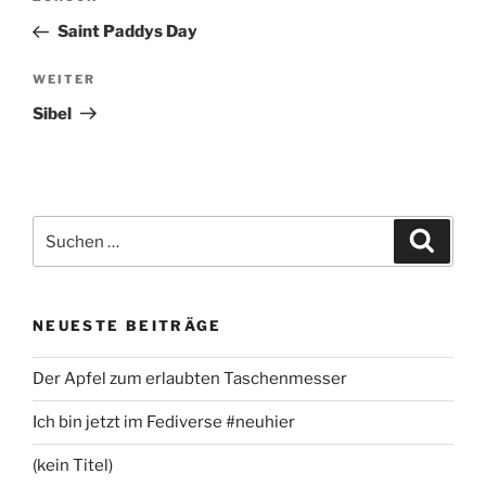
Beitrag
Saint Paddys Day
Nächster
WEITER
Beitrag
Sibel
Suchen
Suche
nach:
NEUESTE BEITRÄGE
Der Apfel zum erlaubten Taschenmesser
Ich bin jetzt im Fediverse #neuhier
(kein Titel)