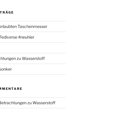
ITRÄGE
 erlaubten Taschenmesser
m Fediverse #neuhier
chtungen zu Wasserstoff
uonker
MMENTARE
 Betrachtungen zu Wasserstoff