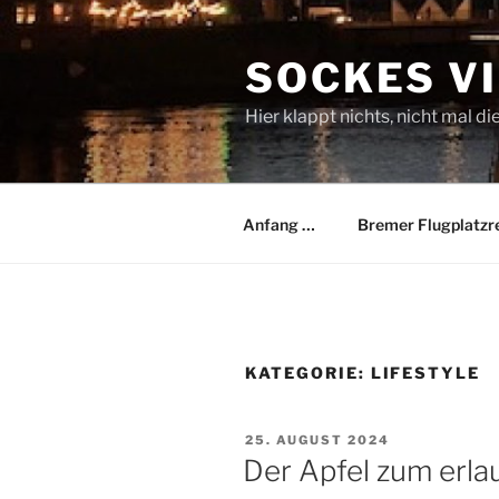
Zum
Inhalt
SOCKES V
springen
Hier klappt nichts, nicht mal di
Anfang …
Bremer Flugplatzr
KATEGORIE:
LIFESTYLE
VERÖFFENTLICHT
25. AUGUST 2024
AM
Der Apfel zum erl