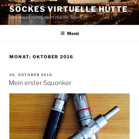
Zum
SOCKES VIRTUELLE HÜTTE
Inhalt
Hier klappt nichts, nicht mal die Türen!
springen
Menü
MONAT:
OKTOBER 2016
VERÖFFENTLICHT
26. OKTOBER 2016
AM
Mein erster Squonker