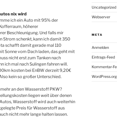
Uncategorized
utos nix wird
Webserver
mme ich ein Auto mit 95% der
 Kofferraum, höherer
er Beschleunigung. Und falls mir
META
 Strom schenkt, kann ich damit 350
ota schafft damit gerade mal 110
Anmelden
mit Sonne vom Dach laden, das geht mit
Eintrags-Feed
muss nicht erst zum Tanken nach
 ich mal nach Sulingen fahren will.
Kommentar-Fe
100km kosten bei EnBW derzeit 9,20€
Also kein so großer Unterschied.
WordPress.org
t mehr an den Wasserstoff PKW?
tellungskosten liegen weit über denen
n Autos, Wasserstoff wird auch weiterhin
stgelegte Preis für Wasserstoff aus
auch nicht mehr lange halten lassen.