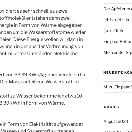
Der Apfel zum
oxidiert es sehr schnell, aus zwei
toffmolekül entstehen dann zwei
Ich bin jetzt i
nergie in Form von Wärme abgegeben.
(kein Titel)
änden um die Wasserstoffatome wieder
ien. Diese Energie wollen wir dann in
Ein paar Betra
ewinnen in der aus der Verbrennung von
Mein erster Sq
ontrollierten Umständen elektrische
NEUESTE KO
rt von 33,39 KWh/kg, zum Vergleich hat
 Der Masseanteil von Wasserstoff im
M.
zu
Ein paar
stoff zu Wasser, bekomme ich etwa 10
 33,39KWh in Form von Wärme.
ARCHIV
August 2024
ie in Form von Elektrizität aufgewendet
asser- und Sauerstoff zu trennen.