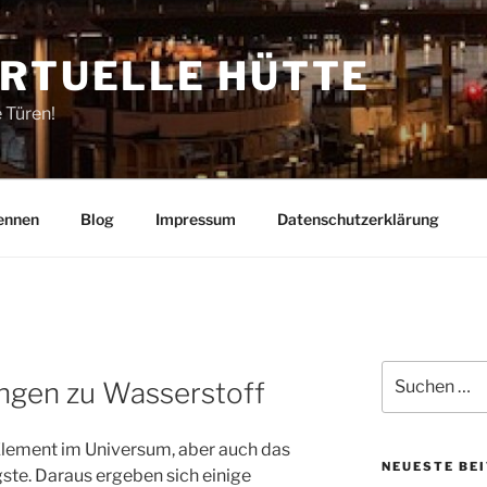
IRTUELLE HÜTTE
e Türen!
ennen
Blog
Impressum
Datenschutzerklärung
Suchen
ungen zu Wasserstoff
nach:
 Element im Universum, aber auch das
NEUESTE BE
gste. Daraus ergeben sich einige