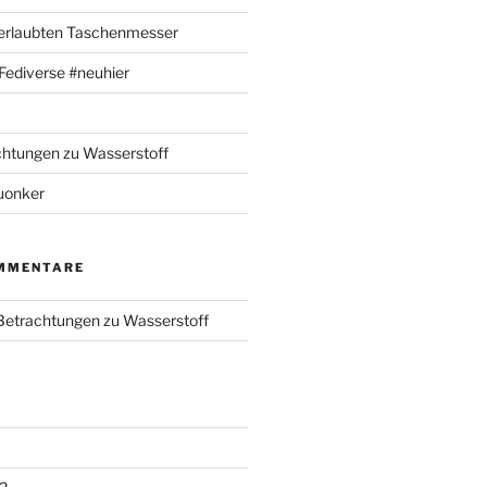
 erlaubten Taschenmesser
m Fediverse #neuhier
chtungen zu Wasserstoff
uonker
MMENTARE
 Betrachtungen zu Wasserstoff