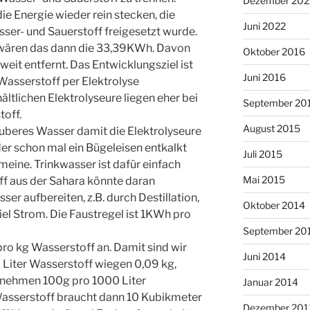
Dezember 202
e Energie wieder rein stecken, die
Juni 2022
ser- und Sauerstoff freigesetzt wurde.
 wären das dann die 33,39KWh. Davon
Oktober 2016
eit entfernt. Das Entwicklungsziel ist
Juni 2016
sserstoff per Elektrolyse
ltlichen Elektrolyseure liegen eher bei
September 20
off.
August 2015
auberes Wasser damit die Elektrolyseure
der schon mal ein Bügeleisen entkalkt
Juli 2015
meine. Trinkwasser ist dafür einfach
Mai 2015
ff aus der Sahara könnte daran
er aufbereiten, z.B. durch Destillation,
Oktober 2014
iel Strom. Die Faustregel ist 1KWh pro
September 20
o kg Wasserstoff an. Damit sind wir
Juni 2014
 Liter Wasserstoff wiegen 0,09 kg,
 nehmen 100g pro 1000 Liter
Januar 2014
Wasserstoff braucht dann 10 Kubikmeter
Dezember 201