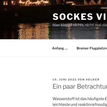
Zum
Inhalt
SOCKES V
springen
Hier klappt nichts, nicht mal di
Anfang …
Bremer Flugplatzr
VERÖFFENTLICHT
10. JUNI 2022
VON
VOLKER
AM
Ein paar Betracht
Wasserstoff ist das häufigste
leichteste und reaktionsfreudi