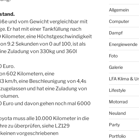
Allgemein
stand.
Größe und vom Gewicht vergleichbar mit
Computer
. Er hat mit einer Tankfüllung nach
Dampf
 Kilometer, eine Höchstgeschwindigkeit
on 9.2 Sekunden von 0 auf 100, ist als
Energiewende
 eine Zuladung von 330kg und 360l
Foto
0 Euro.
Galerie
von 602 Kilometern, eine
LFA Klima & U
3 km/h, eine Beschleunigung von 4,4s
er zugelassen und hat eine Zuladung von
Lifestyle
volumen.
Motorrad
000 Euro und davon gehen noch mal 6000
Neuland
Toyota muss alle 10.000 Kilometer in die
Party
hre zu überprüfen, siehe LZ129
s keinen vorgeschriebenen
Portfolio