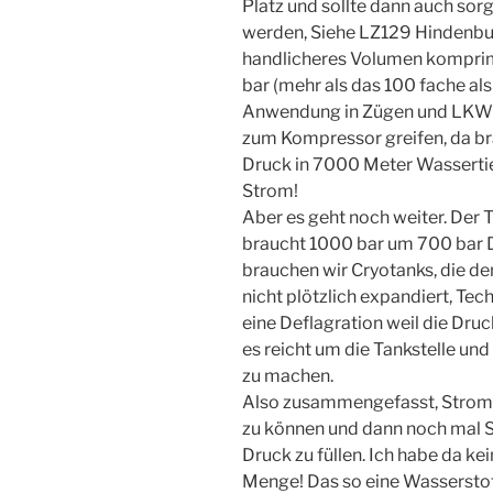
Platz und sollte dann auch sor
werden, Siehe LZ129 Hindenbur
handlicheres Volumen komprim
bar (mehr als das 100 fache al
Anwendung in Zügen und LKW 
zum Kompressor greifen, da br
Druck in 7000 Meter Wasserti
Strom!
Aber es geht noch weiter. Der 
braucht 1000 bar um 700 bar D
brauchen wir Cryotanks, die de
nicht plötzlich expandiert, Te
eine Deflagration weil die Druc
es reicht um die Tankstelle u
zu machen.
Also zusammengefasst, Strom 
zu können und dann noch mal 
Druck zu füllen. Ich habe da ke
Menge! Das so eine Wasserstof