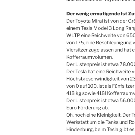
Der wenig ermutigende Ist Zu
Der Toyota Mirai ist von der 
einem Tesla Model 3 Long Range
WLTP eine Reichweite von 650
von 175, eine Beschleunigung v
Viersitzer zugelassen und hat
Kofferraumvolumen.
Der Listenpreis ist etwa 78.00
Der Tesla hat eine Reichweite 
Höchstgeschwindigkeit von 23
von 0 auf 100, ist als Fünfsitz
418 kg sowie 418l Kofferraum
Der Listenpreis ist etwa 56.
Euro Förderung ab.
Oh, noch eine Kleinigkeit. Der 
Werkstatt um die Tanks und Ro
Hindenburg, beim Tesla gibt e