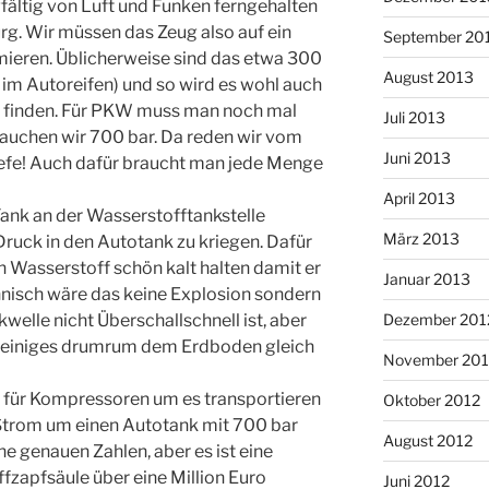
gfältig von Luft und Funken ferngehalten
g. Wir müssen das Zeug also auf ein
September 20
ieren. Üblicherweise sind das etwa 300
August 2013
s im Autoreifen) und so wird es wohl auch
finden. Für PKW muss man noch mal
Juli 2013
auchen wir 700 bar. Da reden wir vom
Juni 2013
efe! Auch dafür braucht man jede Menge
April 2013
Tank an der Wasserstofftankstelle
März 2013
ruck in den Autotank zu kriegen. Dafür
n Wasserstoff schön kalt halten damit er
Januar 2013
chnisch wäre das keine Explosion sondern
kwelle nicht Überschallschnell ist, aber
Dezember 201
nd einiges drumrum dem Erdboden gleich
November 201
für Kompressoren um es transportieren
Oktober 2012
Strom um einen Autotank mit 700 bar
August 2012
ine genauen Zahlen, aber es ist eine
fzapfsäule über eine Million Euro
Juni 2012