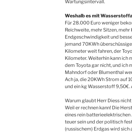
Wartungsintervall.
Weshalb es mit Wasserstoffa
Für 28.000 Euro weniger beko
Reichweite, mehr Sitzen, mehr
Endgeschwindigkeit und besser
jemand 70KWh überschüssigen
Kilometer weit fahren, der Toy
Kilometer. Weiterhin kann ich 
dem Toyota gar nicht, und ich 
Mahndorf oder Blumenthal wenn
Ach ja, die 20KWh Strom auf 
und ein kg Wasserstoff 9,50€. 
Warum glaubt Herr Diess nich
Weil er rechnen kann! Die Hers
eines rein batterieelektrische
teuer sein und der politisch fe
(russischem) Erdgas wird sich 