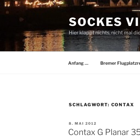
Zum
Inhalt
SOCKES V
springen
Hier klappt nichts, nicht mal di
Anfang …
Bremer Flugplatzr
SCHLAGWORT:
CONTAX
VERÖFFENTLICHT
8. MAI 2012
AM
Contax G Planar 3