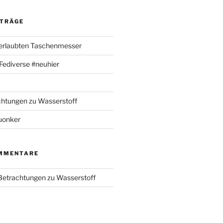
ITRÄGE
 erlaubten Taschenmesser
m Fediverse #neuhier
chtungen zu Wasserstoff
uonker
MMENTARE
 Betrachtungen zu Wasserstoff