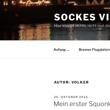
Zum
Inhalt
SOCKES V
springen
Hier klappt nichts, nicht mal di
Anfang …
Bremer Flugplatzr
AUTOR:
VOLKER
VERÖFFENTLICHT
26. OKTOBER 2016
AM
Mein erster Squon