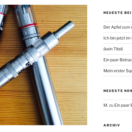
NEUESTE BE
Der Apfel zum
Ich bin jetzt i
(kein Titel)
Ein paar Betra
Mein erster Sq
NEUESTE KO
M.
zu
Ein paar
ARCHIV