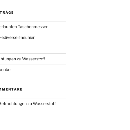
ITRÄGE
 erlaubten Taschenmesser
m Fediverse #neuhier
chtungen zu Wasserstoff
uonker
MMENTARE
 Betrachtungen zu Wasserstoff