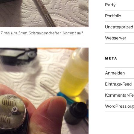
Party
Portfolio
Uncategorized
l 7 mal um 3mm Schraubendreher. Kommt auf
Webserver
META
Anmelden
Eintrags-Feed
Kommentar-Fe
WordPress.org