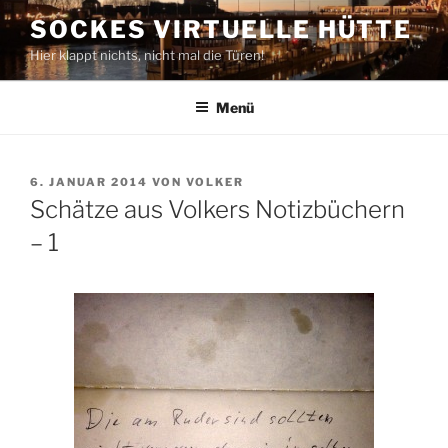
Zum
SOCKES VIRTUELLE HÜTTE
Inhalt
Hier klappt nichts, nicht mal die Türen!
springen
Menü
VERÖFFENTLICHT
6. JANUAR 2014
VON
VOLKER
AM
Schätze aus Volkers Notizbüchern
– 1