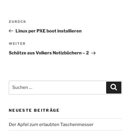
Beitragsnavigation
Vorheriger
ZURÜCK
Beitrag
Linux per PXE boot installieren
Nächster
WEITER
Beitrag
Schätze aus Volkers Notizbüchern – 2
Suchen
Suche
nach:
NEUESTE BEITRÄGE
Der Apfel zum erlaubten Taschenmesser