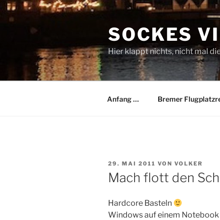
Zum
Inhalt
SOCKES V
springen
Hier klappt nichts, nicht mal di
Anfang …
Bremer Flugplatzr
VERÖFFENTLICHT
29. MAI 2011
VON
VOLKER
AM
Mach flott den Sch
Hardcore Basteln
Windows auf einem Notebook 