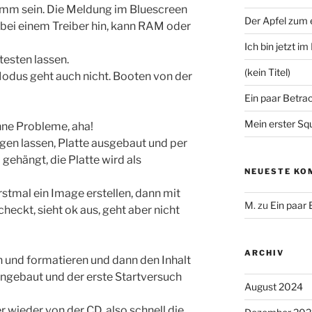
hlimm sein. Die Meldung im Bluescreen
Der Apfel zum
 bei einem Treiber hin, kann RAM oder
Ich bin jetzt i
testen lassen.
(kein Titel)
 Modus geht auch nicht. Booten von der
Ein paar Betra
Mein erster Sq
hne Probleme, aha!
gen lassen, Platte ausgebaut und per
ehängt, die Platte wird als
NEUESTE KO
rstmal ein Image erstellen, dann mit
M.
zu
Ein paar
checkt, sieht ok aus, geht aber nicht
ARCHIV
en und formatieren und dann den Inhalt
ingebaut und der erste Startversuch
August 2024
 wieder von der CD, also schnell die