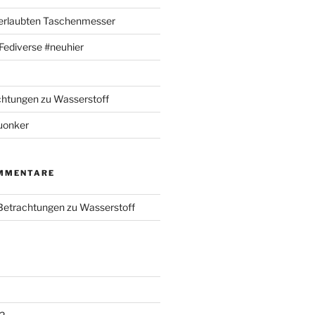
 erlaubten Taschenmesser
m Fediverse #neuhier
chtungen zu Wasserstoff
uonker
MMENTARE
 Betrachtungen zu Wasserstoff