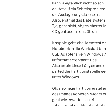
kann ja eigentlich nicht so sc
deutet auf ein Schreibproblem
die Auslagerungsdatei sein.
Also, erstmal das Dateisystem 
Tja, geht nicht, abgesicherter
CD geht auch nicht. Oh oh!
Knoppix geht, aha! Memtest o
Notebook in die Werkstatt brin
USB Adapter an ein Windows 7 g
unformatiert erkannt, ups!
Also an ein Linux hängen und e
parted die Partitionstabelle ge
unter Windows.
Ok, also neue Partition erstell
des Images kopieren, wieder e
geht wie erwartet schief.
Jetzt bootet das Notebook aber