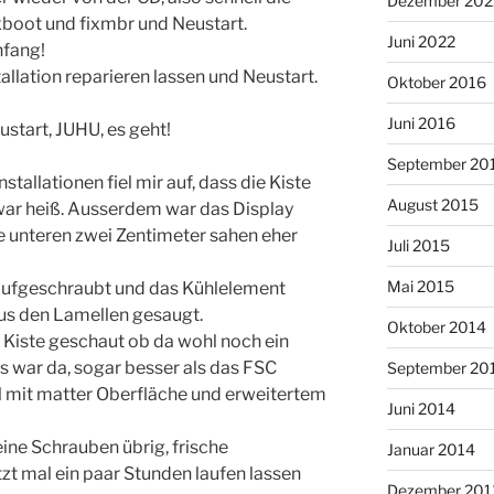
Dezember 202
xboot und fixmbr und Neustart.
Juni 2022
nfang!
allation reparieren lassen und Neustart.
Oktober 2016
Juni 2016
ustart, JUHU, es geht!
September 20
allationen fiel mir auf, dass die Kiste
August 2015
r war heiß. Ausserdem war das Display
ie unteren zwei Zentimeter sahen eher
Juli 2015
Mai 2015
l aufgeschraubt und das Kühlelement
us den Lamellen gesaugt.
Oktober 2014
 Kiste geschaut ob da wohl noch ein
s war da, sogar besser als das FSC
September 20
l mit matter Oberfläche und erweitertem
Juni 2014
ne Schrauben übrig, frische
Januar 2014
zt mal ein paar Stunden laufen lassen
Dezember 201