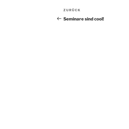
Beitragsnavigation
Vorheriger
ZURÜCK
Beitrag
Seminare sind cool!