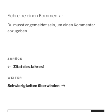
Schreibe einen Kommentar
Du musst
angemeldet
sein, um einen Kommentar
abzugeben.
Beitragsnavigation
Vorheriger
ZURÜCK
Beitrag
Zitat des Jahres!
Nächster
WEITER
Beitrag
Schwierigkeiten überwinden