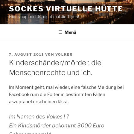
Zum
SOCKES VIRTUELLE HÜTTE
Inhalt
Hier klappt nichts, nicht mal die Türen!
springen
Menü
VERÖFFENTLICHT
7. AUGUST 2011
VON
VOLKER
AM
Kinderschänder/mörder, die
Menschenrechte und ich.
Im Moment geht, mal wieder, eine falsche Meldung bei
Facebook rum die Folter in bestimmten Fällen
akzeptabel erscheinen lässt.
Im Namen des Volkes ! ?
Ein Kindsmörder bekommt 3000 Euro