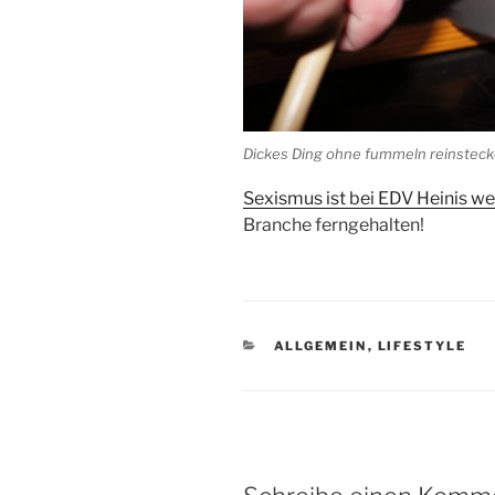
Dickes Ding ohne fummeln reinstec
Sexismus ist bei EDV Heinis we
Branche ferngehalten!
KATEGORIEN
ALLGEMEIN
,
LIFESTYLE