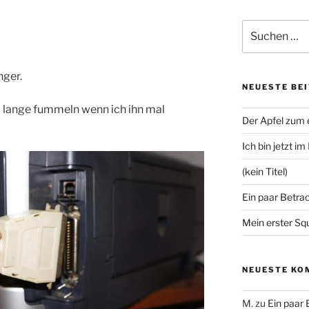
Suchen
nach:
nger.
NEUESTE BE
o lange fummeln wenn ich ihn mal
Der Apfel zum
Ich bin jetzt i
(kein Titel)
Ein paar Betra
Mein erster Sq
NEUESTE KO
M.
zu
Ein paar