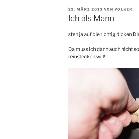
VERÖFFENTLICHT
22. MÄRZ 2013
VON
VOLKER
AM
Ich als Mann
steh ja auf die richtig dicken Di
Da muss ich dann auch nicht s
reinstecken will!