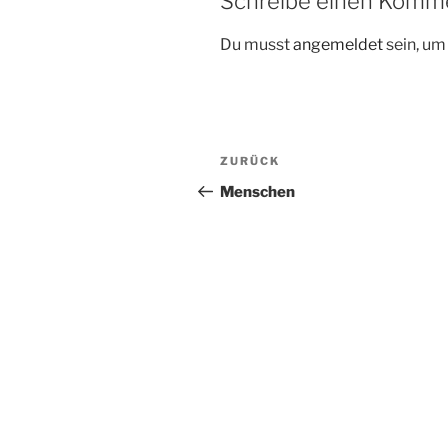
Schreibe einen Komm
Du musst
angemeldet
sein, u
Beitragsnavigation
Vorheriger
ZURÜCK
Beitrag
Menschen