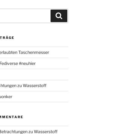
Suchen
ITRÄGE
 erlaubten Taschenmesser
m Fediverse #neuhier
chtungen zu Wasserstoff
uonker
MMENTARE
 Betrachtungen zu Wasserstoff