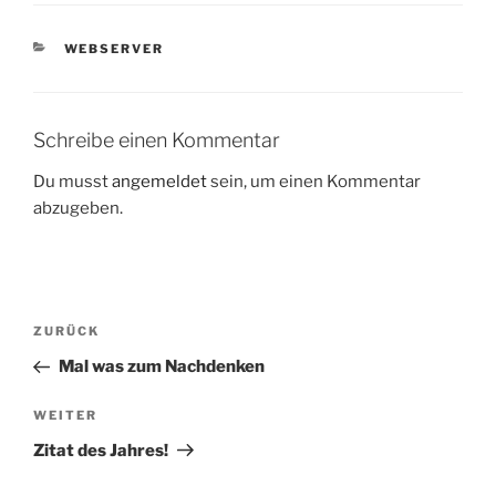
KATEGORIEN
WEBSERVER
Schreibe einen Kommentar
Du musst
angemeldet
sein, um einen Kommentar
abzugeben.
Beitragsnavigation
Vorheriger
ZURÜCK
Beitrag
Mal was zum Nachdenken
Nächster
WEITER
Beitrag
Zitat des Jahres!