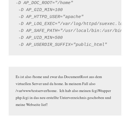
-D AP_DOC_ROOT="/home"

 -D AP_GID_MIN=100

 -D AP_HTTPD_USER="apache"

 -D AP_LOG_EXEC="/var/log/httpd/suexec.log"

 -D AP_SAFE_PATH="/usr/local/bin:/usr/bin:/b
 -D AP_UID_MIN=500

 -D AP_USERDIR_SUFFIX="public_html"
Es ist also /home und zwar das DocumentRoot aus dem
virtuellen Server und da home. In meinem Fall also
/var/www/testserver/home. Ich hab also meinen fcgiWrapper
php.fcgi in das neu erstellte Unterverzeichnis geschoben und
meine Webseite lief!