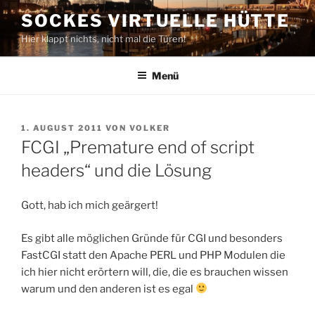
Zum
SOCKES VIRTUELLE HÜTTE
Inhalt
Hier klappt nichts, nicht mal die Türen!
springen
Menü
VERÖFFENTLICHT
1. AUGUST 2011
VON
VOLKER
AM
FCGI „Premature end of script
headers“ und die Lösung
Gott, hab ich mich geärgert!
Es gibt alle möglichen Gründe für CGI und besonders
FastCGI statt den Apache PERL und PHP Modulen die
ich hier nicht erörtern will, die, die es brauchen wissen
warum und den anderen ist es egal