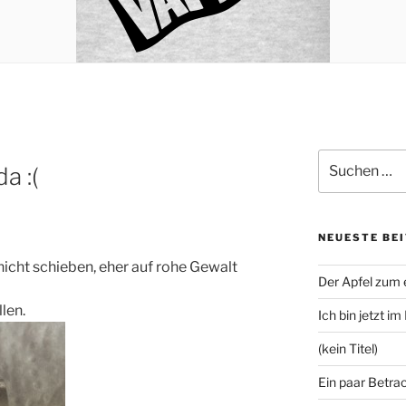
Suchen
a :(
nach:
NEUESTE BE
 nicht schieben, eher auf rohe Gewalt
Der Apfel zum
len.
Ich bin jetzt i
(kein Titel)
Ein paar Betra