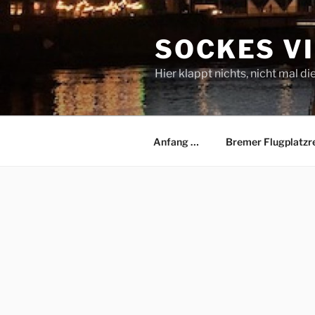
Zum
Inhalt
SOCKES V
springen
Hier klappt nichts, nicht mal di
Anfang …
Bremer Flugplatzr