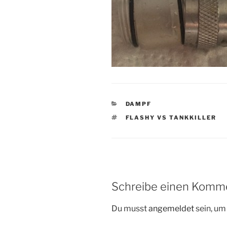
KATEGORIEN
DAMPF
SCHLAGWÖRTER
FLASHY VS TANKKILLER
Schreibe einen Komm
Du musst
angemeldet
sein, u