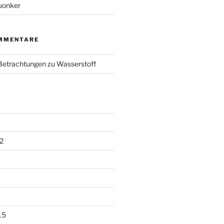
uonker
MMENTARE
 Betrachtungen zu Wasserstoff
2
15