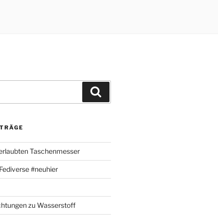
Suchen
ITRÄGE
 erlaubten Taschenmesser
m Fediverse #neuhier
chtungen zu Wasserstoff