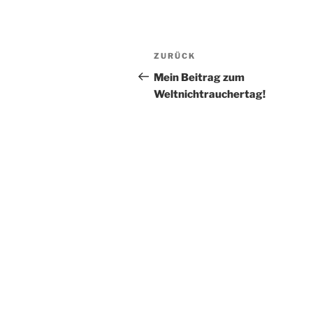
Beitragsnavigation
Vorheriger
ZURÜCK
Beitrag
Mein Beitrag zum
Weltnichtrauchertag!