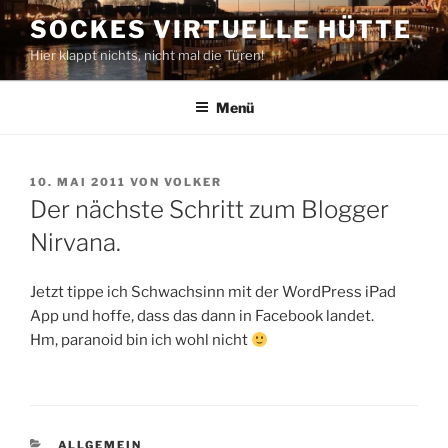
Zum
SOCKES VIRTUELLE HÜTTE
Inhalt
Hier klappt nichts, nicht mal die Türen!
springen
Menü
VERÖFFENTLICHT
10. MAI 2011
VON
VOLKER
AM
Der nächste Schritt zum Blogger
Nirvana.
Jetzt tippe ich Schwachsinn mit der WordPress iPad
App und hoffe, dass das dann in Facebook landet.
Hm, paranoid bin ich wohl nicht
KATEGORIEN
ALLGEMEIN