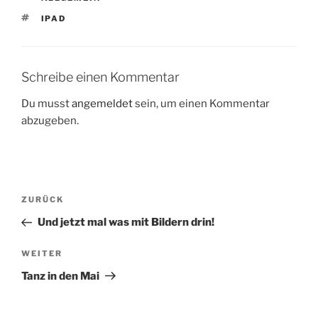
SCHLAGWÖRTER
IPAD
Schreibe einen Kommentar
Du musst
angemeldet
sein, um einen Kommentar
abzugeben.
Beitragsnavigation
Vorheriger
ZURÜCK
Beitrag
Und jetzt mal was mit Bildern drin!
Nächster
WEITER
Beitrag
Tanz in den Mai