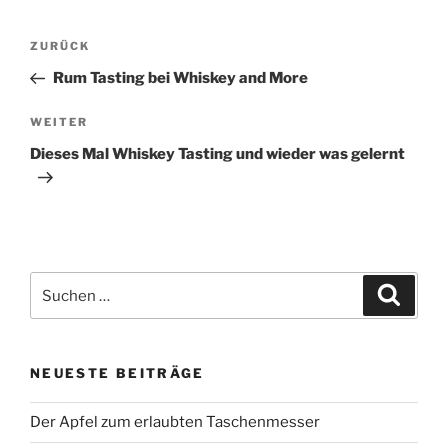
Beitragsnavigation
Vorheriger
ZURÜCK
Beitrag
Rum Tasting bei Whiskey and More
Nächster
WEITER
Beitrag
Dieses Mal Whiskey Tasting und wieder was gelernt
Suchen
Suche
nach:
NEUESTE BEITRÄGE
Der Apfel zum erlaubten Taschenmesser