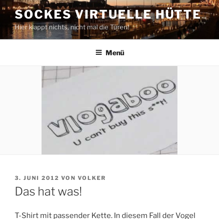
Zum
SOCKES VIRTUELLE HÜTTE
Inhalt
Hier klappt nichts, nicht mal die Türen!
springen
Menü
VERÖFFENTLICHT
3. JUNI 2012
VON
VOLKER
AM
Das hat was!
T-Shirt mit passender Kette. In diesem Fall der Vogel