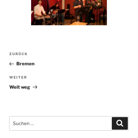
Beitragsnavigation
Vorheriger
ZURÜCK
Beitrag
Bremen
Nächster
WEITER
Beitrag
Weit weg
Suchen
Suche
nach: