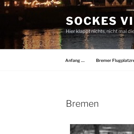
Zum
Inhalt
SOCKES V
springen
Hier klappt nichts, nicht mal di
Anfang …
Bremer Flugplatzr
Bremen