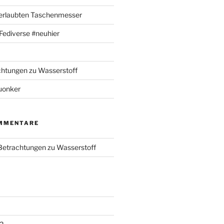
 erlaubten Taschenmesser
m Fediverse #neuhier
chtungen zu Wasserstoff
uonker
MMENTARE
 Betrachtungen zu Wasserstoff