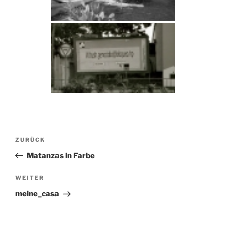
Beitragsnavigation
Vorheriger
ZURÜCK
Beitrag
Matanzas in Farbe
Nächster
WEITER
Beitrag
meine_casa