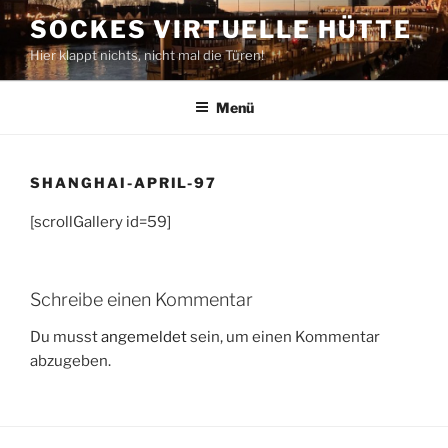
Zum
SOCKES VIRTUELLE HÜTTE
Inhalt
Hier klappt nichts, nicht mal die Türen!
springen
Menü
SHANGHAI-APRIL-97
[scrollGallery id=59]
Schreibe einen Kommentar
Du musst
angemeldet
sein, um einen Kommentar
abzugeben.