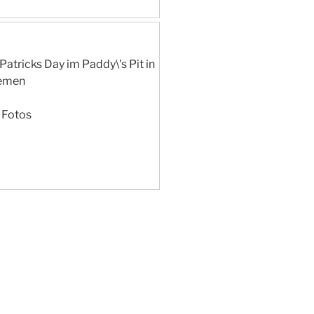
 Patricks Day im Paddy\'s Pit in
emen
Fotos