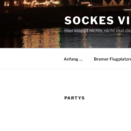
Zum
Inhalt
SOCKES V
springen
Hier klappt nichts, nicht mal di
Anfang …
Bremer Flugplatzr
PARTYS