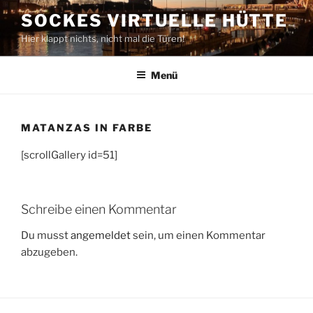
Zum
SOCKES VIRTUELLE HÜTTE
Inhalt
Hier klappt nichts, nicht mal die Türen!
springen
Menü
MATANZAS IN FARBE
[scrollGallery id=51]
Schreibe einen Kommentar
Du musst
angemeldet
sein, um einen Kommentar
abzugeben.