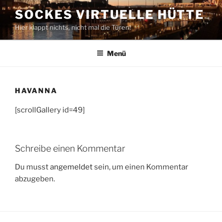
Zum
SOCKES VIRTUELLE HÜTTE
Inhalt
Hier klappt nichts, nicht mal die Türen!
springen
Menü
HAVANNA
[scrollGallery id=49]
Schreibe einen Kommentar
Du musst
angemeldet
sein, um einen Kommentar
abzugeben.