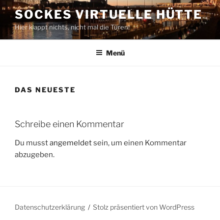
Zum
SOCKES VIRTUELLE HÜTTE
Inhalt
Hier klappt nichts, nicht mal die Türen!
springen
Menü
DAS NEUESTE
Schreibe einen Kommentar
Du musst
angemeldet
sein, um einen Kommentar
abzugeben.
Datenschutzerklärung
Stolz präsentiert von WordPress